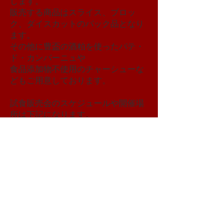
します。
販売する商品はスライス、ブロッ
ク、ダイスカットのパック品となり
ます。
その他に豊盃の酒粕を使ったパテ・
ド・カンパーニュや
​食品添加物不使用のチャーシューな
どもご用意しております。
​試食販売会のスケジュールや開催場
所は下記になります。
2026年
4月24，25日 青森駅ビル ラ
ビナ （予定）