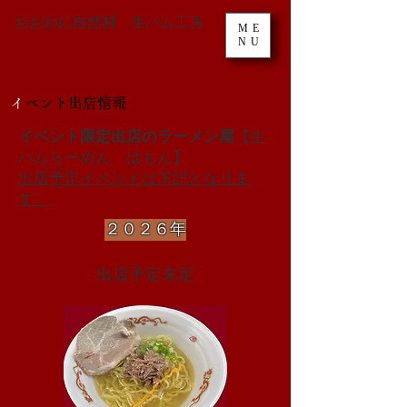
おおわに自然村 生ハム工房
ME
NU
​
イベント出店情報
イベント限定出店のラーメン屋
【生
ハムらーめん はもん】
​出店予定イベントは下記となりま
す。
​２０２６年
​出店予定未定