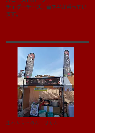
​チェダーチーズ、青ネギが乗ってい
ます。
生ハムらーめん はもん