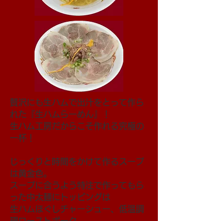
贅沢にも生ハムで出汁をとって作ら
れた『生ハムらーめん』！
生ハム工房だからこそ作れる究極の
一杯！
じっくりと時間をかけて作るスープ
は黄金色。
スープに合うよう特注で作ってもら
った中太麺にトッピングは
生ハムほぐしチャーシュー、低温調
理ローストポーク